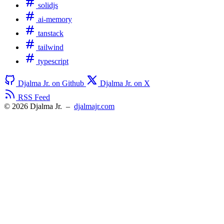
solidjs
ai-memory
tanstack
tailwind
typescript
Djalma Jr. on Github
Djalma Jr. on X
RSS Feed
© 2026 Djalma Jr.
–
djalmajr.com