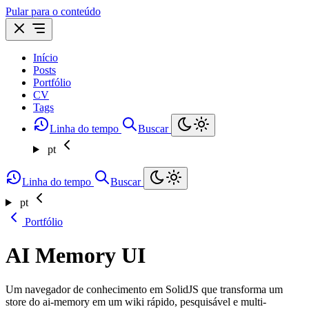
Pular para o conteúdo
Início
Posts
Portfólio
CV
Tags
Linha do tempo
Buscar
pt
Linha do tempo
Buscar
pt
Portfólio
AI Memory UI
Um navegador de conhecimento em SolidJS que transforma um
store do ai-memory em um wiki rápido, pesquisável e multi-