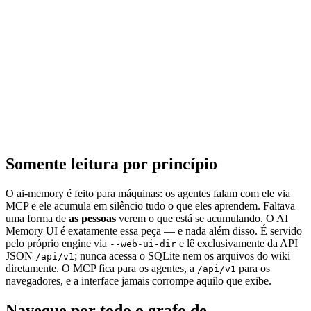
Somente leitura por princípio
O ai-memory é feito para máquinas: os agentes falam com ele via
MCP e ele acumula em silêncio tudo o que eles aprendem. Faltava
uma forma de
as pessoas
verem o que está se acumulando. O AI
Memory UI é exatamente essa peça — e nada além disso. É servido
pelo próprio engine via
e lê exclusivamente da API
--web-ui-dir
JSON
; nunca acessa o SQLite nem os arquivos do wiki
/api/v1
diretamente. O MCP fica para os agentes, a
para os
/api/v1
navegadores, e a interface jamais corrompe aquilo que exibe.
Navegue por todo o grafo de