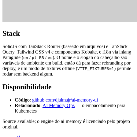
Stack
SolidJS com TanStack Router (baseado em arquivos) e TanStack
Query, Tailwind CSS v4 e componentes Kobalte, e i18n via inlang
Paraglide (
/
/
). O nome e o slogan do cabeçalho são
en
pt-BR
es
variáveis de ambiente em build, então dá para fazer rebranding por
deploy, e um modo de fixtures offline (
) permite
VITE_FIXTURES=1
rodar sem backend algum.
Disponibilidade
Código
:
github.com/djalmajr/ai-memory-ui
Relacionado
:
AI Memory Ops
— o empacotamento para
Kubernetes
Source-available; o engine do ai-memory é licenciado pelo projeto
original.