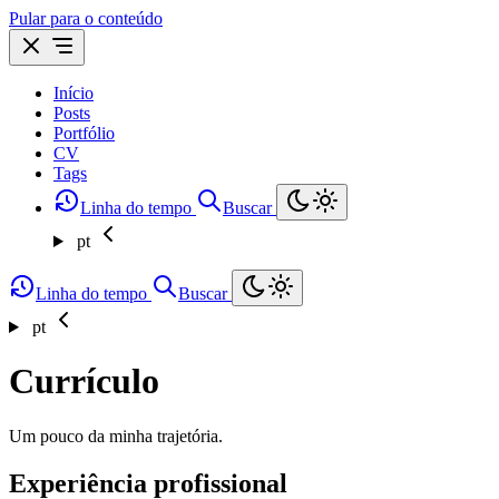
Pular para o conteúdo
Início
Posts
Portfólio
CV
Tags
Linha do tempo
Buscar
pt
Linha do tempo
Buscar
pt
Currículo
Um pouco da minha trajetória.
Experiência profissional