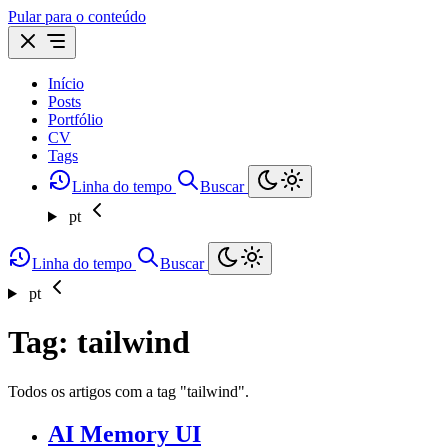
Pular para o conteúdo
Início
Posts
Portfólio
CV
Tags
Linha do tempo
Buscar
pt
Linha do tempo
Buscar
pt
Tag: tailwind
Todos os artigos com a tag "tailwind".
AI Memory UI