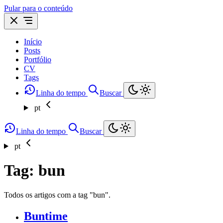
Pular para o conteúdo
Início
Posts
Portfólio
CV
Tags
Linha do tempo
Buscar
pt
Linha do tempo
Buscar
pt
Tag: bun
Todos os artigos com a tag "bun".
Buntime