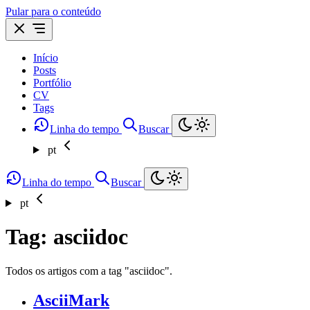
Pular para o conteúdo
Início
Posts
Portfólio
CV
Tags
Linha do tempo
Buscar
pt
Linha do tempo
Buscar
pt
Tag: asciidoc
Todos os artigos com a tag "asciidoc".
AsciiMark